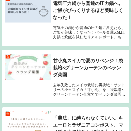
電気圧力鍋から普通の圧力鍋へ。
ご飯がびっくりするほど美味しく
なった！
電気圧力鍋から普通の圧力鍋に変えたら、
ご飯が美味しくなった！パール金属5,5L圧
力鍋で炊飯を試したリアルレポート。もち
もちご飯も硬めのおこげご飯も、どっちも
炊ける！
食
甘小丸スイカで夏のリベンジ！袋
栽培×グリーンカーテンのベラン
ダ菜園
去年失敗したスイカ栽培に再挑戦！サント
リーの小玉スイカ「甘小丸」を、袋栽培×
グリーンカーテン仕立てでベランダ菜園
に。祖父母の網や培養土を再利用し、家族
で楽しむエコで楽しい夏の自給チャレン
ジ。
食
「農法」に縛られなくていい。キ
エーロとラザニアコンポスト、マ