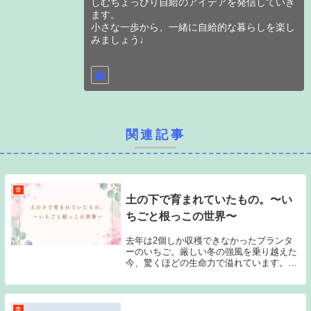
しむちょっぴり自給のアイデアを発信していき
ます。
小さな一歩から、一緒に自給的な暮らしを楽し
みましょう♩
関連記事
食
土の下で育まれていたもの。〜い
ちごと根っこの世界〜
去年は2個しか収穫できなかったプランタ
ーのいちご。厳しい冬の強風を乗り越えた
今、驚くほどの生命力で溢れています。冬
の間に土の下で起きていた「根っこの世
界」の変化と、自然から教わった大切な気
づきを綴ります。
食