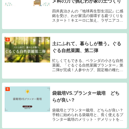
メ科の力で挑むわが家の土づくり
四井真治さんの『地球再生型生活記』に感
銘を受け、わが家流の循環する庭づくりを
スタート！キエーロに加え、ラザニアコン
ポストや竹内孝功さんの自然菜園の手法を
取り入れた実験的な土づくりの計画をまと
めました。自然の力と人の暮らしを心地よ
くつなぐ、正解のない庭づくりの記録で
食
土にふれて、暮らしが整う。ぐる
す。
ぐる自然菜園、第二弾
忙しくてもできる、ベランダの小さな自然
菜園。「ぐるぐる自然菜園プランター」第
二弾が完成！人参やカブ、固定種の種たち
の種まきと、第一弾プランターの成長記録
も紹介します。
食
袋栽培VS.プランター栽培 どち
らが良い？
袋栽培とプランター栽培、どちらが良い？
手軽に始められる袋栽培と、長く使えるプ
ランター栽培のメリット・デメリットを比
較！我が家の経験をもとに、それぞれの特
徴と選び方を紹介します。家庭菜園を始め