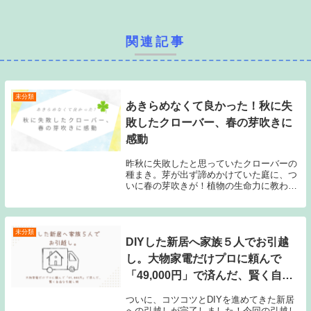
関連記事
未分類
あきらめなくて良かった！秋に失
敗したクローバー、春の芽吹きに
感動
昨秋に失敗したと思っていたクローバーの
種まき。芽が出ず諦めかけていた庭に、つ
いに春の芽吹きが！植物の生命力に教わっ
た大切な気づきと、小さな双葉への愛おし
さを綴ります。
未分類
DIYした新居へ家族５人でお引越
し。大物家電だけプロに頼んで
「49,000円」で済んだ、賢く自由
な引越し術
ついに、コツコツとDIYを進めてきた新居
への引越しが完了しました！今回の引越し