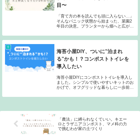
目〜
「育て方の本を読んでも頭に入らない…」
そんなパニック状態から始まった、菜園2
年目の決意。プランターから畑へと広がる
挑戦の中で見つけた、私らしい「土との付
き合い方」を綴ります。完璧を目指さな
い、等身大の自給自足日記です。
住
海苔小屋DIY、ついに”泊まれ
る”かも！？コンポストトイレを
導入したい
海苔小屋DIYにコンポストトイレを導入し
ました。シンプルで使いやすいキットのお
かげで、オフグリッドな暮らしに一歩前
進！子どもと一緒に泊まれる日も、もうす
ぐかもしれません。
「農法」に縛られなくていい。キエー
ロとラザニアコンポスト、マメ科の力
で挑むわが家の土づくり