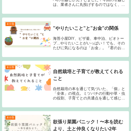
は、業者さんに丸投げするのではなく、自
分たちのペースで進める「セルフ＋プロ」
のハイブリッドスタイル。結果として、費
用を驚くほど抑えられただけでなく、DIY
ならでは...
未分類
”やりたいこと”と”お金”の関係
海苔小屋DIY、ピザ釜、車中泊、ビオトー
プ...やりたいことがいっぱい！でも、その
たびに気になるのは「お金」。『君のお金
は誰のため』を読んで、改めて気づいた豊
かさと人とのつながりについて綴ります。
未分類
自然栽培と子育てが教えてくれる
こと
自然栽培の本を通じて気づいた、「個」と
「全体」の視点。ミツバチの行動や草・虫
の役割、子育てとの共通点を通して感じた
ことを綴ります。
未分類
欲張り菜園パニック！〜本を読む
より、土と仲良くなりたい2年