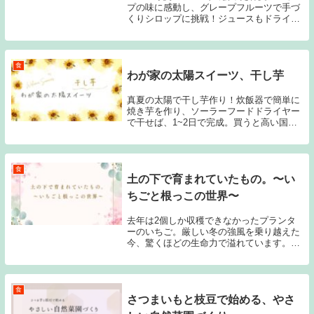
プの味に感動し、グレープフルーツで手づ
くりシロップに挑戦！ジュースもドライフ
ルーツも楽しめる、爽やか夏の保存食レシ
ピ。
食
わが家の太陽スイーツ、干し芋
真夏の太陽で干し芋作り！炊飯器で簡単に
焼き芋を作り、ソーラーフードドライヤー
で干せば、1~2日で完成。買うと高い国産
干し芋も、手作りなら安くて美味しい。畑
で育てた芋でも挑戦予定！
食
土の下で育まれていたもの。〜い
ちごと根っこの世界〜
去年は2個しか収穫できなかったプランタ
ーのいちご。厳しい冬の強風を乗り越えた
今、驚くほどの生命力で溢れています。冬
の間に土の下で起きていた「根っこの世
界」の変化と、自然から教わった大切な気
づきを綴ります。
食
さつまいもと枝豆で始める、やさ