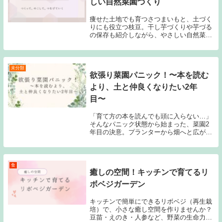
しい自然菜園づくり
痩せた土地でも育つさつまいもと、土づく
りにも役立つ枝豆。干し芋づくりや芋づる
の保存も紹介しながら、やさしい自然菜園
の始め方をお届けします。
未分類
欲張り菜園パニック！〜本を読む
より、土と仲良くなりたい2年
目〜
「育て方の本を読んでも頭に入らない…」
そんなパニック状態から始まった、菜園2
年目の決意。プランターから畑へと広がる
挑戦の中で見つけた、私らしい「土との付
き合い方」を綴ります。完璧を目指さな
い、等身大の自給自足日記です。
食
癒しの空間！キッチンで育てるリ
ボベジガーデン
キッチンで簡単にできるリボベジ（再生栽
培）で、小さな癒し空間を作りませんか？
豆苗・えのき・人参など、野菜の生命力を