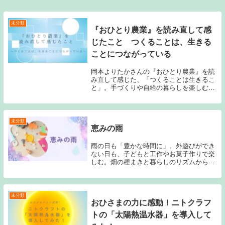
未分類
『おひとり農業』を読み直して感
じたこと つくることは、生きる
ことにつながっている
岡本よりたかさんの『おひとり農業』を読
み直して感じた、「つくることは生きるこ
と」。手づくりや自給の暮らしを楽しむ中
で、改めて大切にしたい気づきを綴りまし
た。
未分類
恵みの雨
雨の日も「豊かな時間に」。外遊びができ
ない日も、子どもと工作やお菓子作りで楽
しむ。畑の種まきと暮らしのリズムから気
づいた”恵みの雨”のある暮らし。
未分類
おひさまの力に感動！ニトクラフ
トの「太陽熱温水器」を導入して