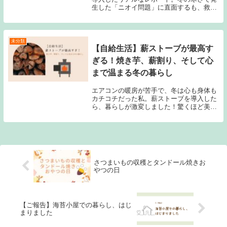
生した「ニオイ問題」に直面するも、救世
主はまさかの“電気毛布”だった！？微生物
を活性化させて、「森の香り」になったコ
ンポストトイレの技を公開。
未分類
【自給生活】薪ストーブが最高す
ぎる！焼き芋、薪割り、そして心
まで温まる冬の暮らし
エアコンの暖房が苦手で、冬は心も身体も
カチコチだった私。薪ストーブを導入した
ら、暮らしが激変しました！驚くほど美味
しい焼き芋や、「薪活部」での薪割り体
験。不便を楽しむ自給チャレンジ生活で見
つけた、心ほぐれる豊かさをお届けしま
す。
さつまいもの収穫とタンドール焼きお
やつの日
【ご報告】海苔小屋での暮らし、はじ
まりました