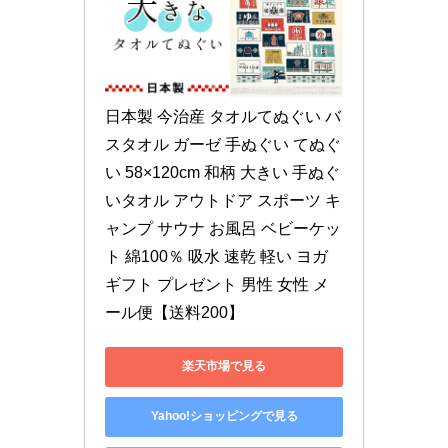
日本製 今治産 タオルてぬぐい バ
スタオル ガーゼ 手ぬぐい てぬぐ
い 58×120cm 和柄 大きい 手ぬぐ
いタオル アウトドア スポーツ キ
ャンプ サウナ お風呂 ベビーケッ
ト 綿100％ 吸水 速乾 軽い ヨガ 
ギフト プレゼント 男性 女性 メ
ール便【送料200】
楽天市場で見る
Yahoo!ショッピングで見る