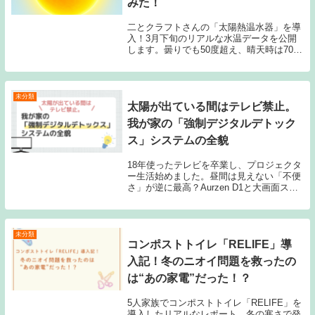
みた！
二とクラフトさんの「太陽熱温水器」を導
入！3月下旬のリアルな水温データを公開
します。曇りでも50度超え、晴天時は70度
と想像以上の威力に感動。石油給湯器いら
ずの生活が始まりました。温泉のようにポ
カポカになる「おひさまのお湯」の心地よ
さをお届けします。
未分類
太陽が出ている間はテレビ禁止。
我が家の「強制デジタルデトック
ス」システムの全貌
18年使ったテレビを卒業し、プロジェクタ
ー生活始めました。昼間は見えない「不便
さ」が逆に最高？Aurzen D1と大画面スク
リーンで叶えるメリハリのある自給生活チ
ャレンジの記録。
未分類
コンポストトイレ「RELIFE」導
入記！冬のニオイ問題を救ったの
は“あの家電”だった！？
5人家族でコンポストトイレ「RELIFE」を
導入したリアルなレポート。冬の寒さで発