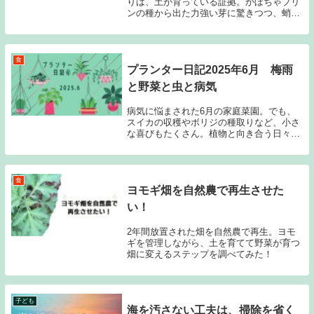
りは、土が育っている証拠。かぼちゃプリ
ンの種から出た力強い芽に驚きつつ、蛸壺
花壇へ「いい土」を繋ぐ、循環のある暮ら
しのひとコマを綴ります。
食
プランター日記2025年6月 梅雨
と野菜と虫と病気
病気に悩まされた6月の家庭菜園。でも、
スイカの収穫やボリジの種取りなど、小さ
な喜びもたくさん。植物と向き合う日々を
綴ります。
食
ヨモギ畑を自然農で再生させた
い！
2年間放置された畑を自然農で再生。ヨモ
ギを管理しながら、土を育てて野菜が育つ
畑に変えるステップを調べてみた！
子ども
海を汚さない工夫は、掃除を省く