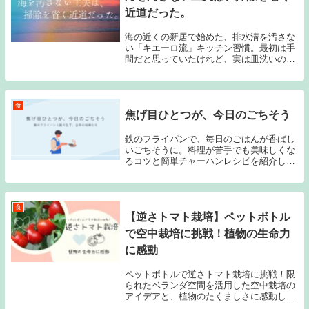
近道だった。
海の近くの新居で始めた、排水溝を汚さな
い「キエーロ流」キッチン習慣。最初は手
間だと思っていたけれど、実は皿洗いの時
間は変わらず、しかも排水溝掃除が劇的に
ラクに！黒糖のような甘い香りと、子ども
との微笑ましい会話に癒やされる毎日を綴
ります。
食
焦げ目ひとつが、今日のごちそう
鉄のフライパンで、毎日のごはんが香ばし
いごちそうに。料理が苦手でも美味しくな
るコツと簡単チャーハンレシピを紹介しま
す。
食
【逆さトマト栽培】ペットボトル
で空中栽培に挑戦！植物の生命力
に感動
ペットボトルで逆さトマト栽培に挑戦！限
られたベランダ空間を活用した空中栽培の
アイデアと、植物のたくましさに感動した
記録。